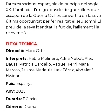
l'arcaica societat espanyola de principis del segle
XX. L'arribada d'un grupuscle de guerrillers que
escapen de la Guerra Civil es convertirà en la seva
última oportunitat per fer realitat el seu somni. El
preu de la seva identitat: la fugida, l'aïllament i la
reinvenció.
FITXA TÈCNICA
Direcció:
Marc Ortiz
Intèrprets:
Pablo Molinero, Adrià Nebot, Alex
Bausà, Patricia Bargalló, Raquel Ferri, Maria
Maroto, Jaume Madaula, Isak Férriz, Abdelatif
Hwidar
País:
Espanya
Any:
2025
Durada:
110 min.
Gènere:
Drama