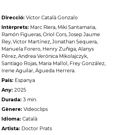
Direcció:
Victor Català Gonzalo
Intèrprets:
Marc Riera, Miki Santamaria,
Ramón Figueras, Oriol Cors, Josep Jaume
Rey, Victor Martínez, Jonathan Sequera,
Manuela Forero, Henry Zuñiga, Alanys
Pérez, Andrea Verónica Mikolajczyk,
Santiago Rojas, Maria Mallol, Frey González,
Irene Aguilar, Águeda Herrera.
País:
Espanya
Any:
2025
Durada:
3 min.
Gènere:
Videoclips
Idioma:
Català
Artista:
Doctor Prats