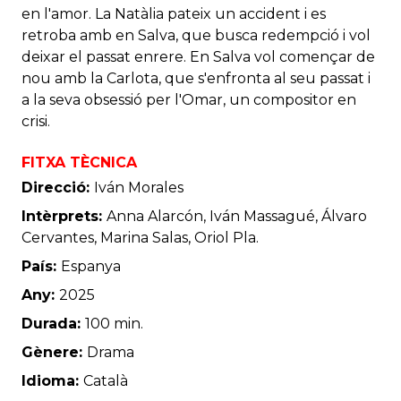
en l'amor. La Natàlia pateix un accident i es
retroba amb en Salva, que busca redempció i vol
deixar el passat enrere. En Salva vol començar de
nou amb la Carlota, que s'enfronta al seu passat i
a la seva obsessió per l'Omar, un compositor en
crisi.
FITXA TÈCNICA
Direcció:
Iván Morales
Intèrprets:
Anna Alarcón, Iván Massagué, Álvaro
Cervantes, Marina Salas, Oriol Pla.
País:
Espanya
Any:
2025
Durada:
100 min.
Gènere:
Drama
Idioma:
Català