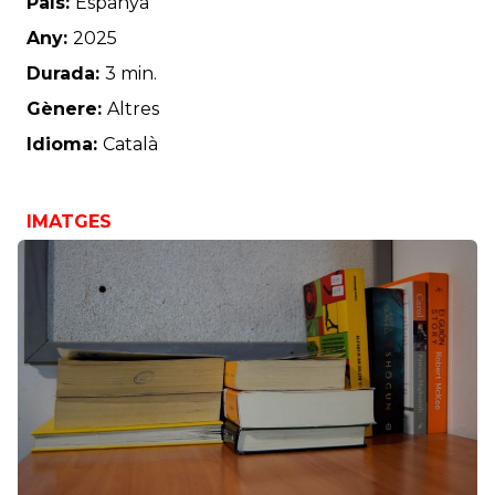
País:
Espanya
Any:
2025
Durada:
3 min.
Gènere:
Altres
Idioma:
Català
IMATGES