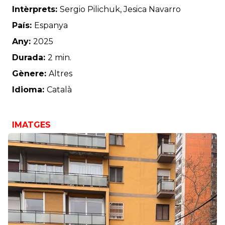
Intèrprets:
Sergio Pilichuk, Jesica Navarro
País:
Espanya
Any:
2025
Durada:
2 min.
Gènere:
Altres
Idioma:
Català
IMATGES