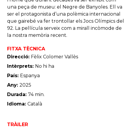
una peça de museu: el Negre de Banyoles. Ell va
ser el protagonista d’una polèmica internacional
que gairebé va fer trontollar els Jocs Olímpics del
92. La pel·lícula serveix com a mirall incòmode de
la nostra memòria recent.
FITXA TÈCNICA
Direcció:
Fèlix Colomer Vallès
Intèrprets:
No hi ha
País:
Espanya
Any:
2025
Durada:
74 min.
Idioma:
Català
TRÀILER