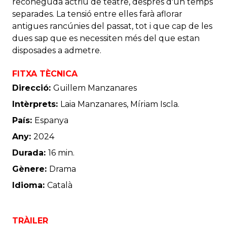
reconeguda actriu de teatre, després d'un temps
separades. La tensió entre elles farà aflorar
antigues rancúnies del passat, tot i que cap de les
dues sap que es necessiten més del que estan
disposades a admetre.
FITXA TÈCNICA
Direcció:
Guillem Manzanares
Intèrprets:
Laia Manzanares, Míriam Iscla.
País:
Espanya
Any:
2024
Durada:
16 min.
Gènere:
Drama
Idioma:
Català
TRÀILER