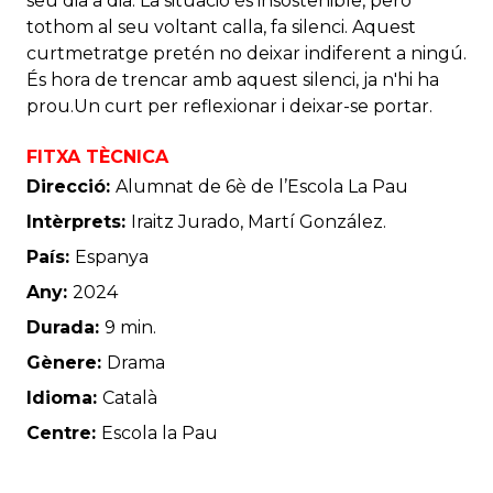
seu dia a dia. La situació és insostenible, però
tothom al seu voltant calla, fa silenci. Aquest
curtmetratge pretén no deixar indiferent a ningú.
És hora de trencar amb aquest silenci, ja n'hi ha
prou.Un curt per reflexionar i deixar-se portar.
FITXA TÈCNICA
Direcció:
Alumnat de 6è de l’Escola La Pau
Intèrprets:
Iraitz Jurado, Martí González.
País:
Espanya
Any:
2024
Durada:
9 min.
Gènere:
Drama
Idioma:
Català
Centre:
Escola la Pau