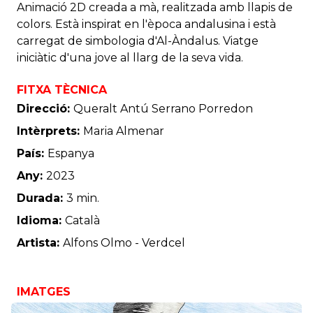
Animació 2D creada a mà, realitzada amb llapis de
colors. Està inspirat en l'època andalusina i està
carregat de simbologia d'Al-Àndalus. Viatge
iniciàtic d'una jove al llarg de la seva vida.
FITXA TÈCNICA
Direcció:
Queralt Antú Serrano Porredon
Intèrprets:
Maria Almenar
País:
Espanya
Any:
2023
Durada:
3 min.
Idioma:
Català
Artista:
Alfons Olmo - Verdcel
IMATGES