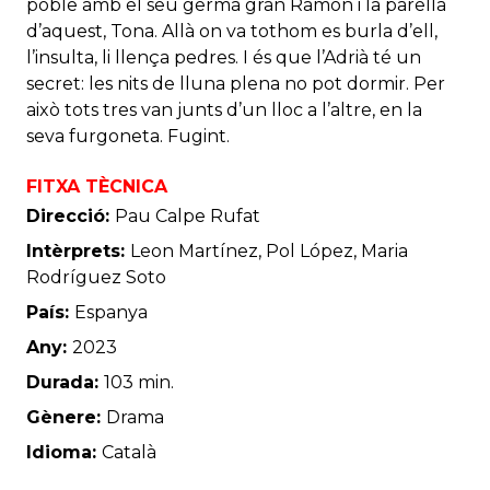
poble amb el seu germà gran Ramon i la parella
d’aquest, Tona. Allà on va tothom es burla d’ell,
l’insulta, li llença pedres. I és que l’Adrià té un
secret: les nits de lluna plena no pot dormir. Per
això tots tres van junts d’un lloc a l’altre, en la
seva furgoneta. Fugint.
FITXA TÈCNICA
Direcció:
Pau Calpe Rufat
Intèrprets:
Leon Martínez, Pol López, Maria
Rodríguez Soto
País:
Espanya
Any:
2023
Durada:
103 min.
Gènere:
Drama
Idioma:
Català