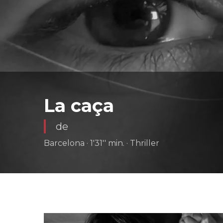
La caça
de
Barcelona · 1'31'' min. · Thriller