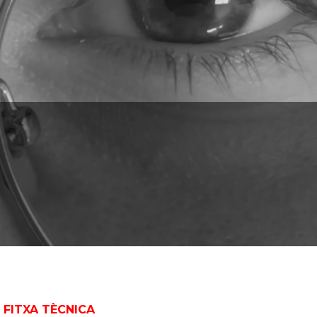
FITXA TÈCNICA