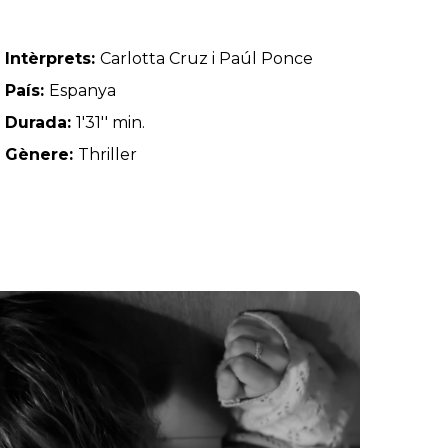
Intèrprets:
Carlotta Cruz i Paúl Ponce
País:
Espanya
Durada:
1'31'' min.
Gènere:
Thriller