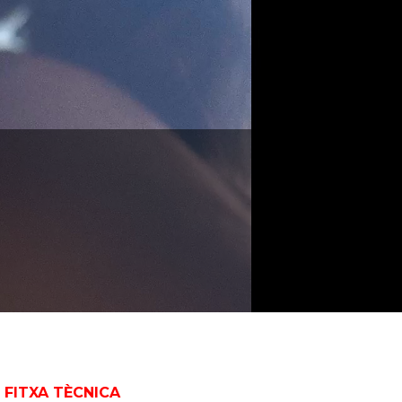
FITXA TÈCNICA