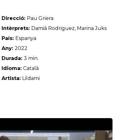
Direcció:
Pau Griera
Intèrprets:
Damià Rodriguez, Marina Juks
País:
Espanya
Any:
2022
Durada:
3 min.
Idioma:
Català
Artista:
Lildami