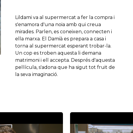
Lildami va al supermercat a fer la compra i
s'enamora d'una noia amb qui creua
mirades. Parlen, es coneixen, connecten i
ella marxa. El Damià es prepara a casa i
torna al supermercat esperant trobar-la.
Un cop es troben aquesta li demana
matrimoni i ell accepta. Després d'aquesta
pel·lícula, s'adona que ha sigut tot fruit de
la seva imaginació.