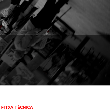
FITXA TÈCNICA