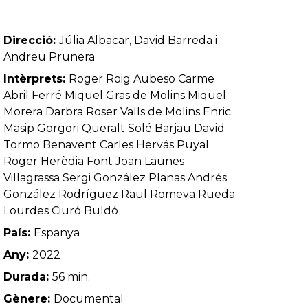
Direcció:
Júlia Albacar, David Barreda i
Andreu Prunera
Intèrprets:
Roger Roig Aubeso Carme
Abril Ferré Miquel Gras de Molins Miquel
Morera Darbra Roser Valls de Molins Enric
Masip Gorgori Queralt Solé Barjau David
Tormo Benavent Carles Hervás Puyal
Roger Herèdia Font Joan Launes
Villagrassa Sergi González Planas Andrés
González Rodríguez Raül Romeva Rueda
Lourdes Ciuró Buldó
País:
Espanya
Any:
2022
Durada:
56 min.
Gènere:
Documental