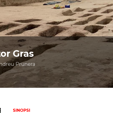
tor Gras
 Andreu Prunera
SINOPSI