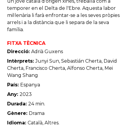
un jove català d'origen xinès, treballa com a
temporer en el Delta de l'Ebre. Aquesta labor
mil·lenària li farà enfrontar-se a les seves pròpies
arrels i a la distància que li separa de la seva
família.
FITXA TÈCNICA
Direcció:
Adrià Guxens
Intèrprets:
Junyi Sun, Sebastián Cherta, David
Cherta, Francisco Cherta, Alfonso Cherta, Mei
Wang Shang
País:
Espanya
Any:
2023
Durada:
24 min.
Gènere:
Drama
Idioma:
Català, Altres.