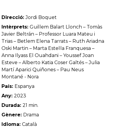
Direcció:
Jordi Boquet
Intèrprets:
Guillem Balart Llonch – Tomàs
Javier Beltrán – Professor Luara Mateu i
Trias – Betlem Elena Tarrats – Ruth Ariadna
Oski Martin – Marta Estel·la Franquesa –
Anna Ilyass El Ouahdani – Youssef Joan
Esteve – Alberto Katia Coser Galtés – Julia
Martí Aparici Quiñones – Pau Neus
Montané - Nora
País:
Espanya
Any:
2023
Durada:
21 min.
Gènere:
Drama
Idioma:
Català