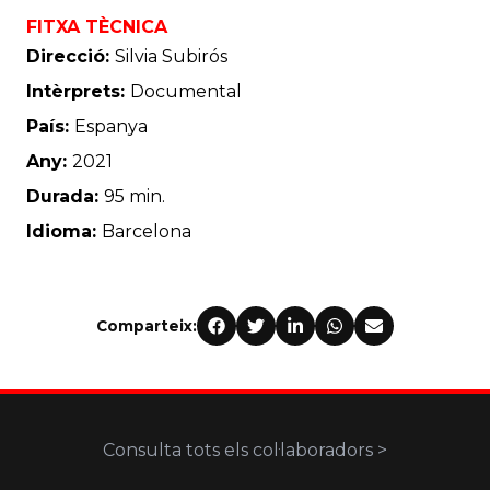
FITXA TÈCNICA
Direcció:
Silvia Subirós
Intèrprets:
Documental
País:
Espanya
Any:
2021
Durada:
95 min.
Idioma:
Barcelona
Comparteix:
Consulta tots els col·laboradors >