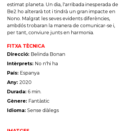
estimat planeta. Un dia, l'arribada inesperada de
Be2 ho alterarà tot i tindrà un gran impacte en
Nono. Malgrat les seves evidents diferències,
ambdós trobaran la manera de comunicar-se i,
per tant, conviure junts en harmonia.
FITXA TÈCNICA
Direcció:
Belinda Bonan
Intèrprets:
No n'hi ha
País:
Espanya
Any:
2020
Durada:
6 min.
Gènere:
Fantàstic
Idioma:
Sense diàlegs
IMATGES