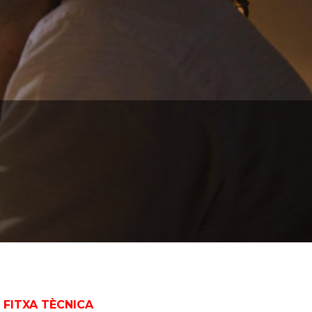
FITXA TÈCNICA