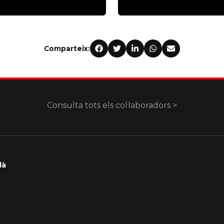
Comparteix:
Consulta tots els col·laboradors >
là