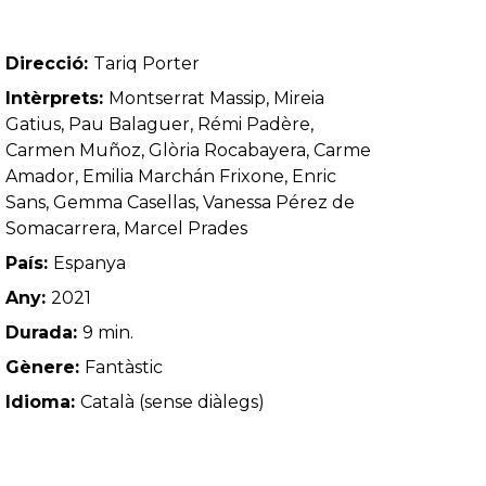
Direcció:
Tariq Porter
Intèrprets:
Montserrat Massip, Mireia
Gatius, Pau Balaguer, Rémi Padère,
Carmen Muñoz, Glòria Rocabayera, Carme
Amador, Emilia Marchán Frixone, Enric
Sans, Gemma Casellas, Vanessa Pérez de
Somacarrera, Marcel Prades
País:
Espanya
Any:
2021
Durada:
9 min.
Gènere:
Fantàstic
Idioma:
Català (sense diàlegs)