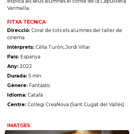
explica als seus alumnes el conte de la Caputxeta
Vermella.
FITXA TÈCNICA
Direcció:
Coral de tots els alumnes del taller de
cinema
Intèrprets:
Cèlia Turón, Jordi Villar
País:
Espanya
Any:
2022
Durada:
5 min.
Gènere:
Fantàstic
Idioma:
Català
Centre:
Col·legi CreaNova (Sant Cugat del Vallès)
IMATGES